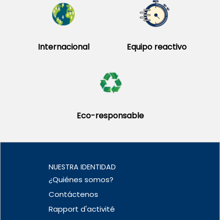
Internacional
Equipo reactivo
Eco-responsable
NUESTRA IDENTIDAD
¿Quiénes somos?
Contáctenos
Rapport d'activité