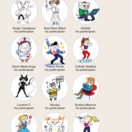
Serge Cassignac
Bam Bam Bilam
Addala
ha partecipato
ha partecipato
ha partecipato
Serre Marie-Ange
Thierry Perrin
Colette Delabre
ha partecipato
ha partecipato
ha partecipato
Laurent C
Nicolas
Anabel Mitanne
ha partecipato
ha partecipato
ha partecipato