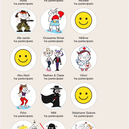
ouda
ha partecipato
Richard
ha partecipato
ha partecipato
Alix samix
Oussama fémal
Hélène
ha partecipato
ha partecipato
ha partecipato
Abu Abel
Nathan & Claire
Véro!
ha partecipato
ha partecipato
ha partecipato
Péro
NiNi
Stéphane Dubois
ha partecipato
ha partecipato
ha partecipato