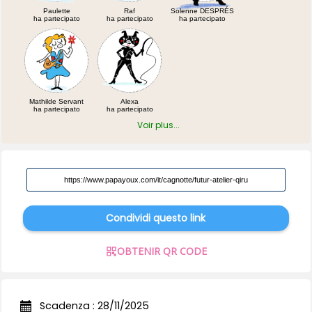
Paulette
Raf
Solenne DESPRÉS
ha partecipato
ha partecipato
ha partecipato
Mathilde Servant
Alexa
ha partecipato
ha partecipato
Voir plus...
Condividi questo link
OBTENIR QR CODE
Scadenza : 28/11/2025