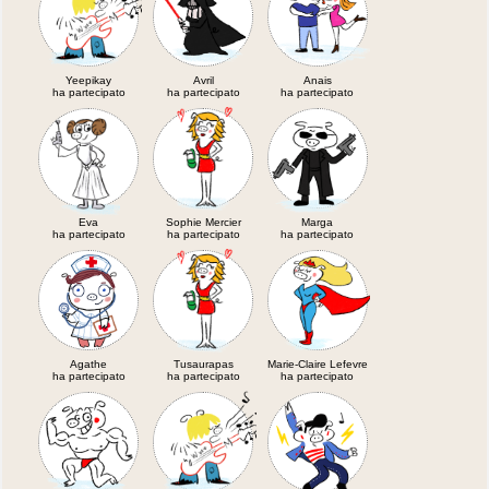
Yeepikay
Avril
Anais
ha partecipato
ha partecipato
ha partecipato
Eva
Sophie Mercier
Marga
ha partecipato
ha partecipato
ha partecipato
Agathe
Tusaurapas
Marie-Claire Lefevre
ha partecipato
ha partecipato
ha partecipato