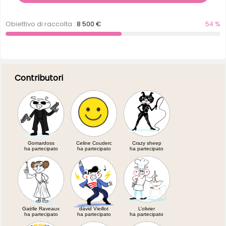
Obiettivo di raccolta :
8 500 €
54 %
Contributori
Gomardoss
Celine Couderc
Crazy sheep
ha partecipato
ha partecipato
ha partecipato
Gaëlle Raveaux
david Vieillot
L’olivier
ha partecipato
ha partecipato
ha partecipato