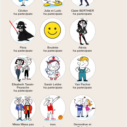
Cécilon
Julia et Ludo
Claire BERTHIER
ha partecipato
ha partecipato
ha partecipato
Flora
Boulette
Alexia
ha partecipato
ha partecipato
ha partecipato
Elisabeth Tassin-
Sarah Lebbe
Yan Pachot
Peyrache
ha partecipato
ha partecipato
ha partecipato
Missa Missa pas
ines
Geneviève et